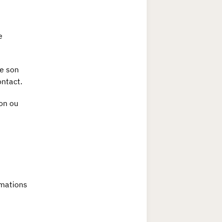
e
de son
ontact.
ion ou
rmations