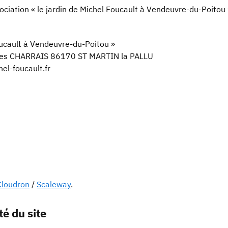
ociation « le jardin de Michel Foucault à Vendeuvre-du-Poitou 
oucault à Vendeuvre-du-Poitou »
ables CHARRAIS 86170 ST MARTIN la PALLU
el-foucault.fr
Cloudron
/
Scaleway
.
té du site