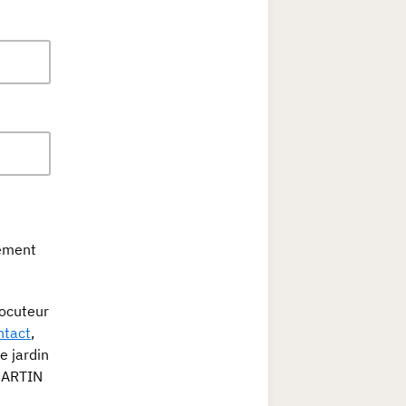
tement
locuteur
ntact
,
e jardin
MARTIN